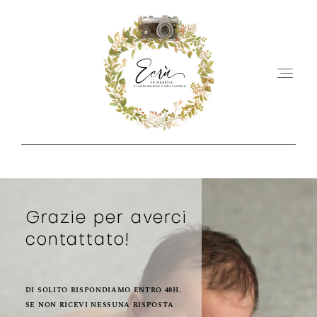
HOME
CHI SIAMO
Grazie per averci
contattato!
SERVIZI
PORTFOLIO
DI SOLITO RISPONDIAMO ENTRO 48H.
SE NON RICEVI NESSUNA RISPOSTA
PRODOTTI