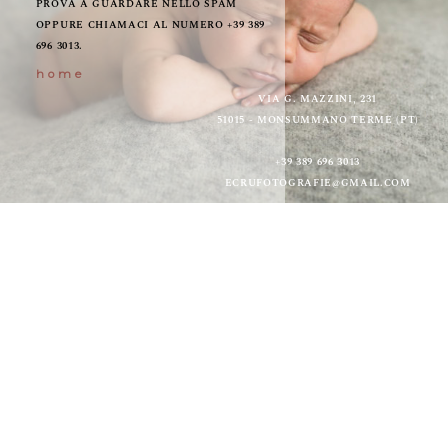
PROVA A GUARDARE NELLO SPAM
OPPURE CHIAMACI AL NUMERO +39 389
BLOG
696 3013.
home
FAQ
VIA G. MAZZINI, 231
51015 - MONSUMMANO TERME (PT)
CONTATTI
+39 389 696 3013
ECRUFOTOGRAFIE@GMAIL.COM