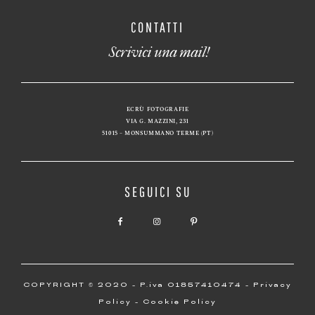
CONTATTI
Scrivici una mail!
ECRÙ FOTOGRAFIE
VIA G. MAZZINI, 231
51015 – MONSUMMANO TERME (PT)
SEGUICI SU
COPYRIGHT © 2020 - P.iva 01857410474 -
Privacy
Policy
-
Cookie Policy