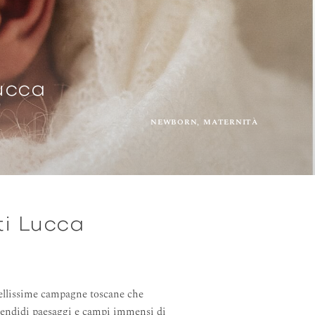
ucca
NEWBORN
MATERNITÀ
ti Lucca
 bellissime campagne toscane che
splendidi paesaggi e campi immensi di